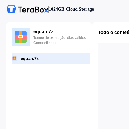
1024GB Cloud Storage
equan.7z
Todo o conte
Tempo de expiração: dias válidos
Compartilhado de
equan.7z