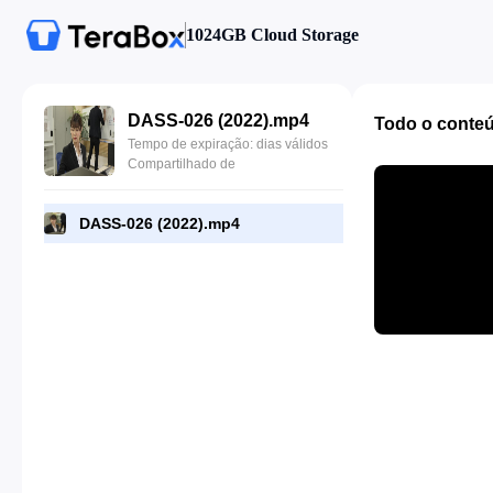
1024GB Cloud Storage
DASS-026 (2022).mp4
Todo o conte
Tempo de expiração: dias válidos
Compartilhado de
DASS-026 (2022).mp4