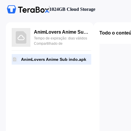
1024GB Cloud Storage
AnimLovers Anime Sub indo.apk
Todo o conte
Tempo de expiração: dias válidos
Compartilhado de
AnimLovers Anime Sub indo.apk