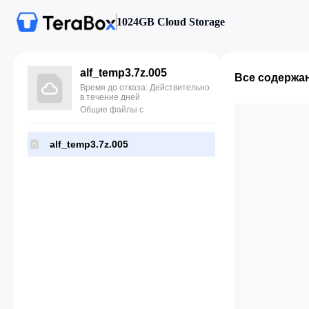
1024GB Cloud Storage
alf_temp3.7z.005
Все содержа
Время до отказа: Действительно
в течение дней
Общие файлы с
alf_temp3.7z.005