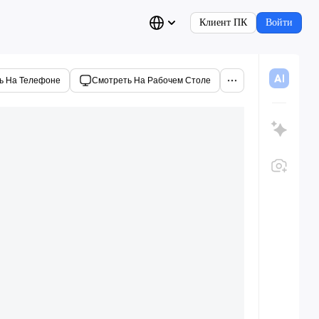
Клиент ПК
Войти
ь На Телефоне
Смотреть На Рабочем Столе