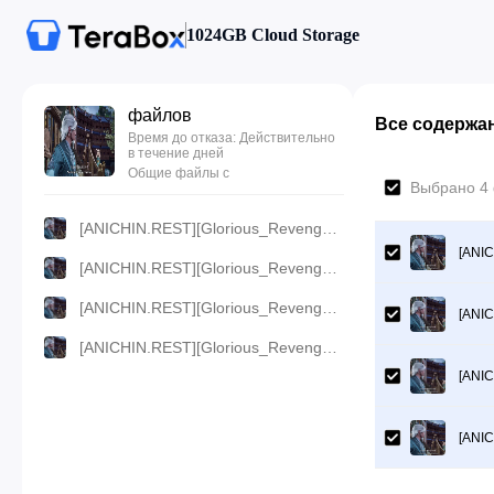
1024GB Cloud Storage
файлов
Все содержа
Время до отказа: Действительно
в течение дней
Общие файлы с
Выбрано 4 
[ANICHIN.REST][Glorious_Revenge_of_Ye_Feng][122].[720p].mp4
[ANIC
[ANICHIN.REST][Glorious_Revenge_of_Ye_Feng][122].[480p].mp4
[ANICHIN.REST][Glorious_Revenge_of_Ye_Feng][122].[360p].mp4
[ANIC
[ANICHIN.REST][Glorious_Revenge_of_Ye_Feng][122].[1080p].mp4
[ANIC
[ANIC