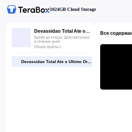
1024GB Cloud Storage
Devassidao Total Ate o Ultimo Orgasmo.avi
Все содержа
Время до отказа: Действительно
в течение дней
Общие файлы с
Devassidao Total Ate o Ultimo Orgasmo.avi