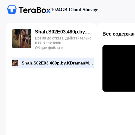
1024GB Cloud Storage
Shah.S02E03.480p.by.KDramasMaza.com.mkv
Все содержа
Время до отказа: Действительно
в течение дней
Общие файлы с
Shah.S02E03.480p.by.KDramasMaza.com.mkv