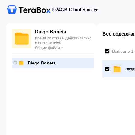
1024GB Cloud Storage
Diego Boneta
Все содержа
Время до отказа: Действительно
в течение дней
Общие файлы с
Выбрано 1
Diego Boneta
Diego