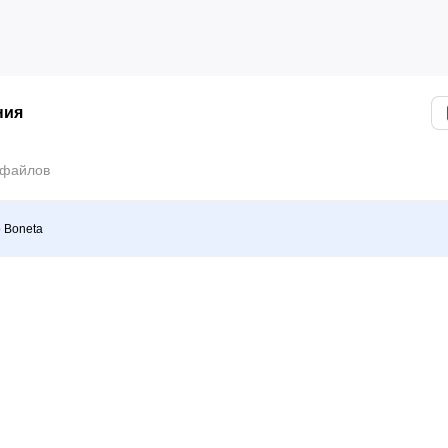
ния
 файлов
 Boneta