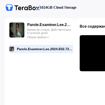
1024GB Cloud Storage
Parole.Examiner.Lee.2024.E02.720p.WEB.[RMC].mp4
Все содержа
Время до отказа: Действительно
в течение дней
Общие файлы с
Parole.Examiner.Lee.2024.E02.720p.WEB.[RMC].mp4