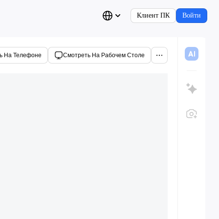
Клиент ПК
Войти
ь На Телефоне
Смотреть На Рабочем Столе