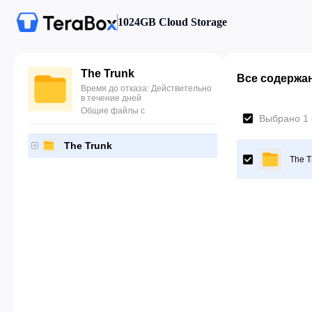
1024GB Cloud Storage
The Trunk
Все содержа
Время до отказа: Действительно
в течение дней
Общие файлы с
Выбрано 1
The Trunk
The T