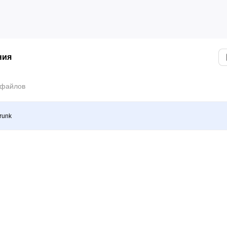
ния
 файлов
runk