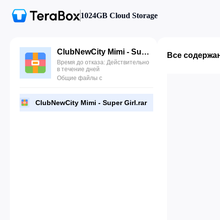
1024GB Cloud Storage
ClubNewCity Mimi - Super Girl.rar
Все содержа
Время до отказа: Действительно
в течение дней
Общие файлы с
ClubNewCity Mimi - Super Girl.rar