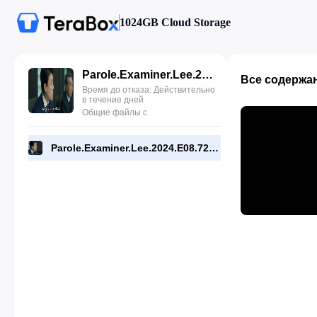
1024GB Cloud Storage
Parole.Examiner.Lee.2024.E08.720p.WEB.[RMC].mp4
Все содержа
Время до отказа: Действительно
в течение дней
Общие файлы с
Parole.Examiner.Lee.2024.E08.720p.WEB.[RMC].mp4