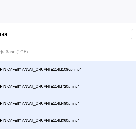
ния
 файлов (1GB)
CHIN.CAFE][XIANWU_CHUAN][E114].[1080p].mp4
CHIN.CAFE][XIANWU_CHUAN][E114].[720p].mp4
CHIN.CAFE][XIANWU_CHUAN][E114].[480p].mp4
CHIN.CAFE][XIANWU_CHUAN][E114].[360p].mp4