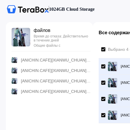
1024GB Cloud Storage
файлов
Все содержа
Время до отказа: Действительно
в течение дней
Общие файлы с
Выбрано 4
[ANICHIN.CAFE][XIANWU_CHUAN][E114].[1080p].mp4
[ANI
[ANICHIN.CAFE][XIANWU_CHUAN][E114].[720p].mp4
[ANICHIN.CAFE][XIANWU_CHUAN][E114].[480p].mp4
[ANI
[ANICHIN.CAFE][XIANWU_CHUAN][E114].[360p].mp4
[ANI
[ANI