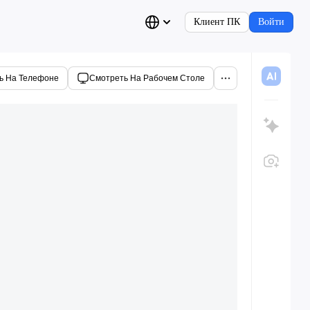
Клиент ПК
Войти
ь На Телефоне
Смотреть На Рабочем Столе