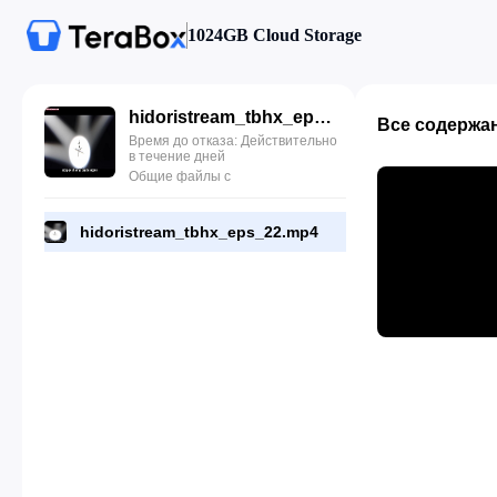
1024GB Cloud Storage
hidoristream_tbhx_eps_22.mp4
Все содержа
Время до отказа: Действительно
в течение дней
Общие файлы с
hidoristream_tbhx_eps_22.mp4