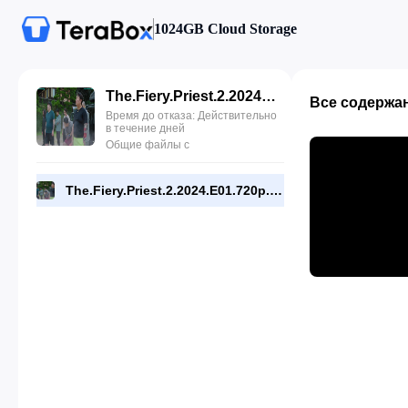
1024GB Cloud Storage
The.Fiery.Priest.2.2024.E01.720p.DSNP.WEB[RMC].mp4
Все содержа
Время до отказа: Действительно
в течение дней
Общие файлы с
The.Fiery.Priest.2.2024.E01.720p.DSNP.WEB[RMC].mp4