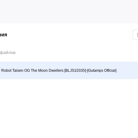
ния
 файлов
 Robot Taisen OG The Moon Dwellers [BLJS10335]-[Gutamps Official]