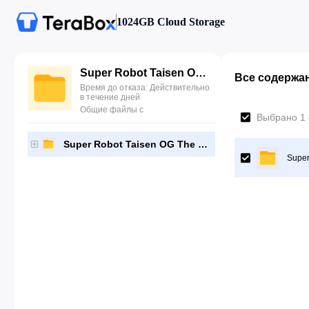
1024GB Cloud Storage
Super Robot Taisen OG The Moon Dwellers [BLJS10335]-[Gutamps Official]
Все содержа
Время до отказа: Действительно
в течение дней
Общие файлы с
Выбрано 1
Super Robot Taisen OG The Moon Dwellers [BLJS10335]-[Gutamps Official]
Super