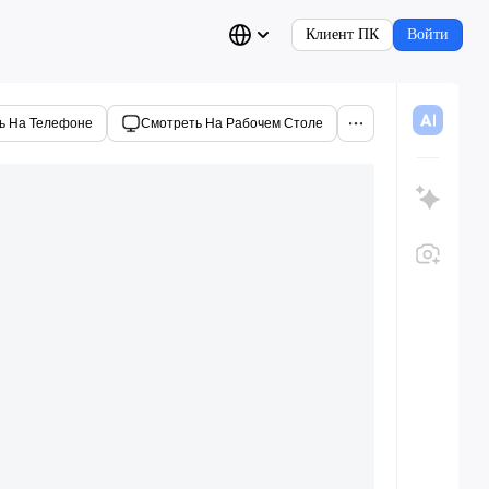
Клиент ПК
Войти
ь На Телефоне
Смотреть На Рабочем Столе