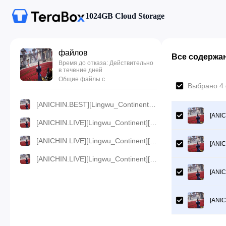
1024GB Cloud Storage
файлов
Все содержа
Время до отказа: Действительно
в течение дней
Общие файлы с
Выбрано 4 
[ANICHIN.BEST][Lingwu_Continent][2024][12].[720p].mp4
[ANIC
[ANICHIN.LIVE][Lingwu_Continent][2024][12].[480p].mp4
[ANICHIN.LIVE][Lingwu_Continent][2024][12].[360p].mp4
[ANIC
[ANICHIN.LIVE][Lingwu_Continent][2024][12].[1080p].mp4
[ANIC
[ANIC