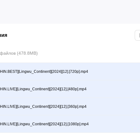
ния
файлов (478.8MB)
HIN.BEST][Lingwu_Continent][2024][12].[720p].mp4
HIN.LIVE][Lingwu_Continent][2024][12].[480p].mp4
HIN.LIVE][Lingwu_Continent][2024][12].[360p].mp4
HIN.LIVE][Lingwu_Continent][2024][12].[1080p].mp4