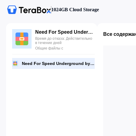
1024GB Cloud Storage
Need For Speed Underground by Wildone Productions.rar
Все содержа
Время до отказа: Действительно
в течение дней
Общие файлы с
Need For Speed Underground by Wildone Productions.rar