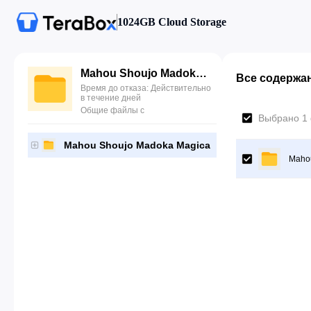
1024GB Cloud Storage
Mahou Shoujo Madoka Magica
Все содержа
Время до отказа: Действительно
в течение дней
Общие файлы с
Выбрано 1
Mahou Shoujo Madoka Magica
Maho