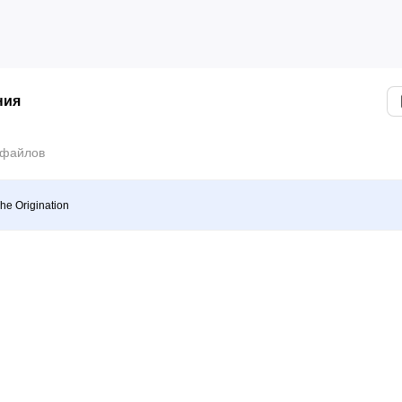
ния
 файлов
The Origination