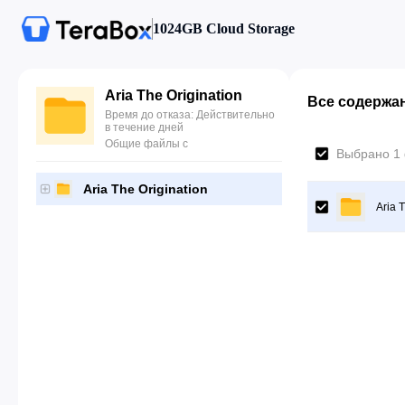
1024GB Cloud Storage
Aria The Origination
Все содержа
Время до отказа: Действительно
в течение дней
Общие файлы с
Выбрано 1
Aria The Origination
Aria 