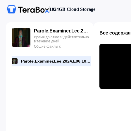
1024GB Cloud Storage
Parole.Examiner.Lee.2024.E06.1080p.WEB.[RMC].mp4
Все содержа
Время до отказа: Действительно
в течение дней
Общие файлы с
Parole.Examiner.Lee.2024.E06.1080p.WEB.[RMC].mp4