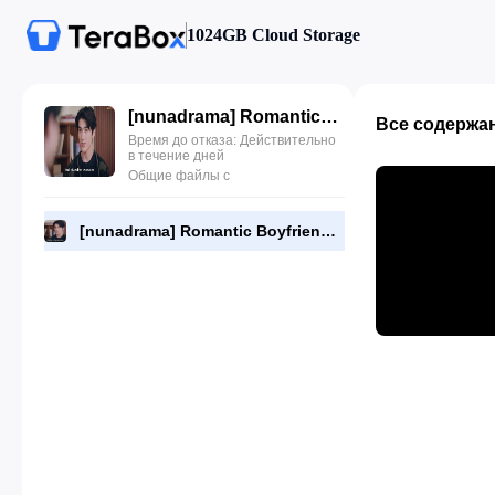
1024GB Cloud Storage
[nunadrama] Romantic Boyfriend Episode 10.720p.mp4
Все содержа
Время до отказа: Действительно
в течение дней
Общие файлы с
[nunadrama] Romantic Boyfriend Episode 10.720p.mp4