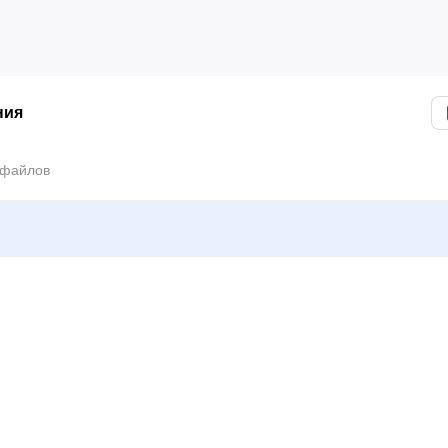
ния
 файлов