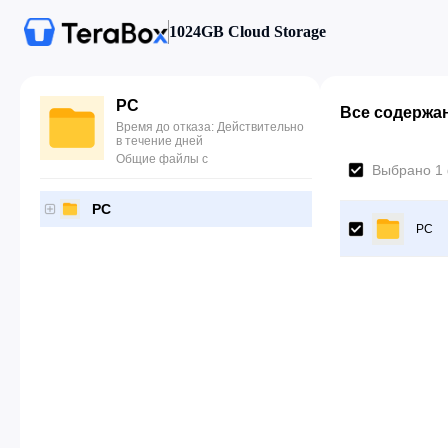
1024GB Cloud Storage
PC
Все содержа
Время до отказа: Действительно
в течение дней
Общие файлы с
Выбрано 1
PC
PC