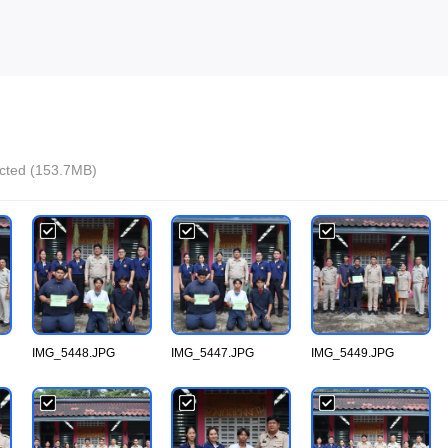
lected (153.7MB)
IMG_5448.JPG
IMG_5447.JPG
IMG_5449.JPG