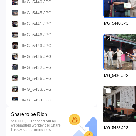
IMG_5440.JPG
IMG_5445.JPG
IMG_5441.JPG
IMG_5440.JPG
IMG_5446.JPG
IMG_5443.JPG
IMG_5435.JPG
IMG_5432.JPG
IMG_5436.JPG
IMG_5436.JPG
IMG_5433.JPG
IMG_5434.JPG
IMG_5431.JPG
Share to be Rich
$50,000,000 cashed out by
IMG_5437.JPG
webmasters worldwide! Share
IMG_5428.JPG
links & start earning now.
IMG_5438.JPG