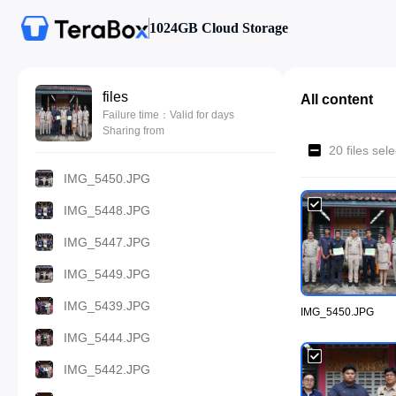
1024GB Cloud Storage
files
All content
Failure time：Valid for days
Sharing from
20 files se
IMG_5450.JPG
IMG_5448.JPG
IMG_5447.JPG
IMG_5449.JPG
IMG_5439.JPG
IMG_5450.JPG
IMG_5444.JPG
IMG_5442.JPG