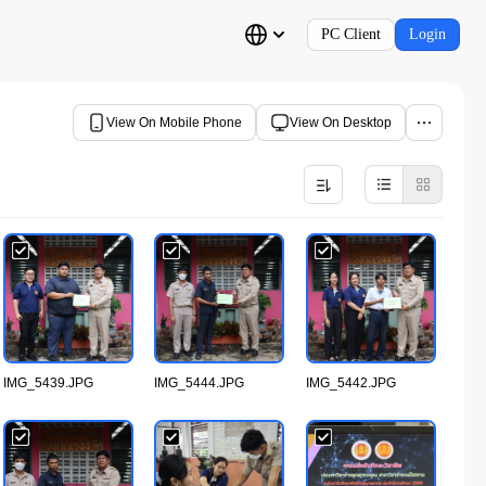
PC Client
Login
View On Mobile Phone
View On Desktop
IMG_5439.JPG
IMG_5444.JPG
IMG_5442.JPG