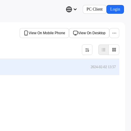
PC Client
Login
View On Mobile Phone
View On Desktop
2024-02-02 13:57