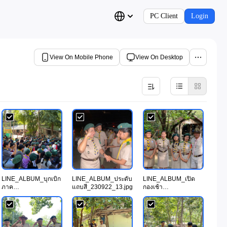
PC Client
Login
View On Mobile Phone
View On Desktop
LINE_ALBUM_บุกเบิก
LINE_ALBUM_ประดับ
LINE_ALBUM_เปิด
ภาค
แถบสี_230922_13.jpg
กองเช้า
ทฤษฎี_230922_8.jpg
21_230922_1.jpg