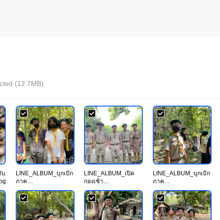
lected (12.7MB)
ับ
LINE_ALBUM_บุกเบิก
LINE_ALBUM_เปิด
LINE_ALBUM_บุกเบิก
pg
ภาค
กองเช้า
ภาค
ทฤษฎี_230922_15.jp
21_230922_10.jpg
ทฤษฎี_230922_20.jp
g
g