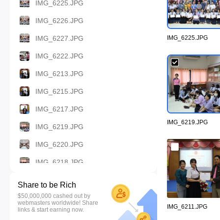
IMG_6225.JPG
IMG_6226.JPG
IMG_6227.JPG
IMG_6225.JPG
IMG_6222.JPG
IMG_6213.JPG
IMG_6215.JPG
IMG_6217.JPG
IMG_6219.JPG
IMG_6219.JPG
IMG_6220.JPG
IMG_6218.JPG
IMG_6214.JPG
Share to be Rich
$50,000,000 cashed out by
IMG_6208.JPG
webmasters worldwide! Share
IMG_6211.JPG
links & start earning now.
IMG_6206.JPG