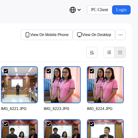
PC Client
Login
View On Mobile Phone
View On Desktop
IMG_6221.JPG
IMG_6223.JPG
IMG_6224.JPG