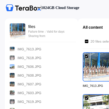
1024GB Cloud Storage
files
All content
Failure time：Valid for days
Sharing from
20 files se
IMG_7613.JPG
IMG_7618.JPG
IMG_7606.JPG
IMG_7608.JPG
IMG_7607.JPG
IMG_7613.JPG
IMG_7603.JPG
IMG_7619.JPG