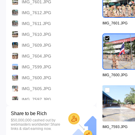
IMG_7601.JPG
IMG_7612.JPG
IMG_7611.JPG
IMG_7601.JPG
IMG_7610.JPG
IMG_7609.JPG
IMG_7604.JPG
IMG_7599.JPG
IMG_7600.JPG
IMG_7600.JPG
IMG_7605.JPG
IMG_7597.JPG
IMG_7602.JPG
Share to be Rich
$50,000,000 cashed out by
IMG_7598.JPG
webmasters worldwide! Share
IMG_7593.JPG
links & start earning now.
IMG_7589.JPG