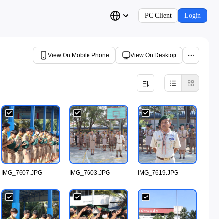
PC Client
Login
View On Mobile Phone
View On Desktop
IMG_7607.JPG
IMG_7603.JPG
IMG_7619.JPG