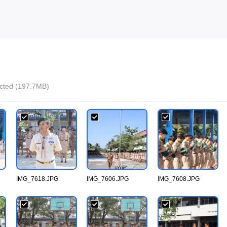
lected (197.7MB)
IMG_7618.JPG
IMG_7606.JPG
IMG_7608.JPG