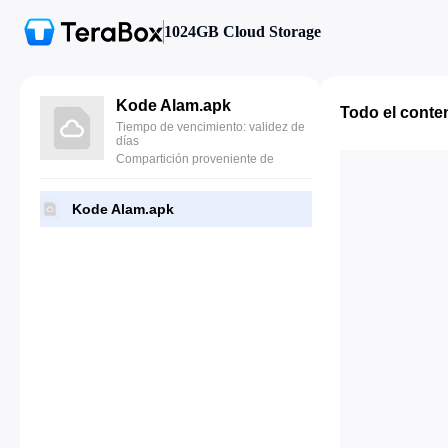
1024GB Cloud Storage
Kode Alam.apk
Todo el conte
Tiempo de vencimiento: validez de
días
Compartición proveniente de
Kode Alam.apk