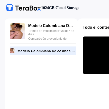
1024GB Cloud Storage
Modelo Colombiana De 22 Años Tiene Sexo Aceitoso En Su Primer Casting -rokolo.mkv
Todo el conte
Tiempo de vencimiento: validez de
días
Compartición proveniente de
Modelo Colombiana De 22 Años Tiene Sexo Aceitoso En Su Primer Casting -rokolo.mkv