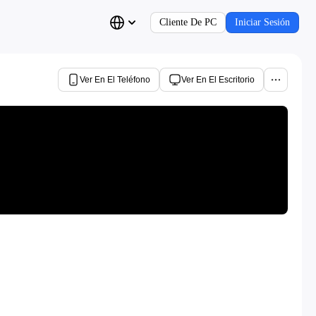
Cliente De PC
Iniciar Sesión
Ver En El Teléfono
Ver En El Escritorio