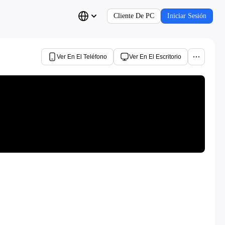
Cliente De PC
Iniciar Sesión
Ver En El Teléfono
Ver En El Escritorio