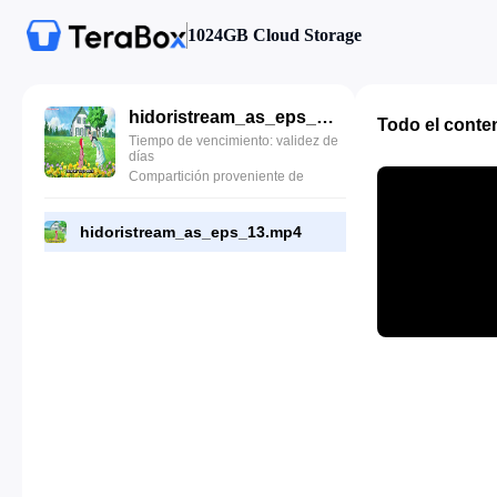
1024GB Cloud Storage
hidoristream_as_eps_13.mp4
Todo el conte
Tiempo de vencimiento: validez de
días
Compartición proveniente de
hidoristream_as_eps_13.mp4