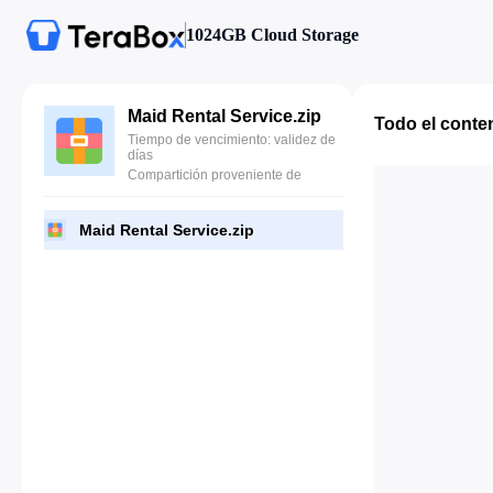
1024GB Cloud Storage
Maid Rental Service.zip
Todo el conte
Tiempo de vencimiento: validez de
días
Compartición proveniente de
Maid Rental Service.zip