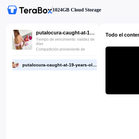
1024GB Cloud Storage
putalocura-caught-at-19-years-old-and-great-ass-sofia-smith.mp4
Todo el conte
Tiempo de vencimiento: validez de
días
Compartición proveniente de
putalocura-caught-at-19-years-old-and-great-ass-sofia-smith.mp4