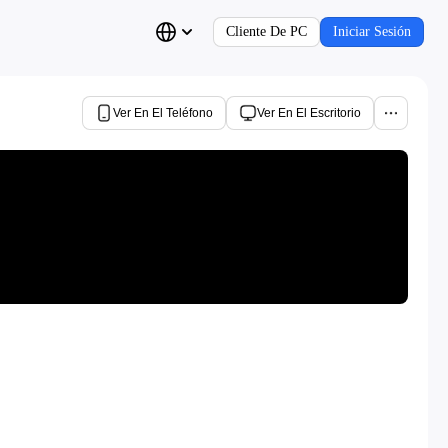
Cliente De PC
Iniciar Sesión
Ver En El Teléfono
Ver En El Escritorio