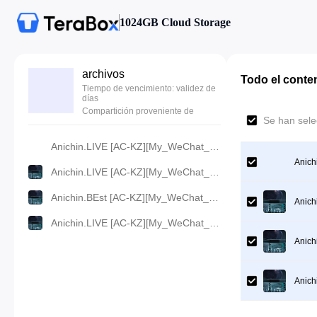
1024GB Cloud Storage
archivos
Todo el conte
Tiempo de vencimiento: validez de
días
Compartición proveniente de
Se han sele
Anichin.LIVE [AC-KZ][My_WeChat_Connects_to_the_Dragon_Palace][2024][04].[360p].mp4
Anich
Anichin.LIVE [AC-KZ][My_WeChat_Connects_to_the_Dragon_Palace][2024][04].[480p].mp4
Anichin.BEst [AC-KZ][My_WeChat_Connects_to_the_Dragon_Palace][2024][04].[720p].mp4
Anich
Anichin.LIVE [AC-KZ][My_WeChat_Connects_to_the_Dragon_Palace][2024][04].[1080p].mp4
Anich
Anich