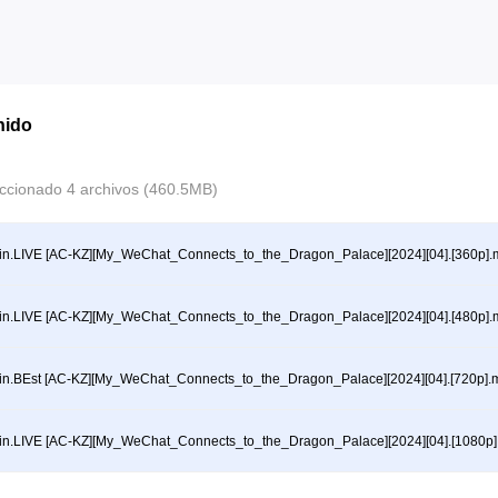
nido
ccionado 4 archivos (460.5MB)
in.LIVE [AC-KZ][My_WeChat_Connects_to_the_Dragon_Palace][2024][04].[360p]
in.LIVE [AC-KZ][My_WeChat_Connects_to_the_Dragon_Palace][2024][04].[480p]
in.BEst [AC-KZ][My_WeChat_Connects_to_the_Dragon_Palace][2024][04].[720p].
in.LIVE [AC-KZ][My_WeChat_Connects_to_the_Dragon_Palace][2024][04].[1080p