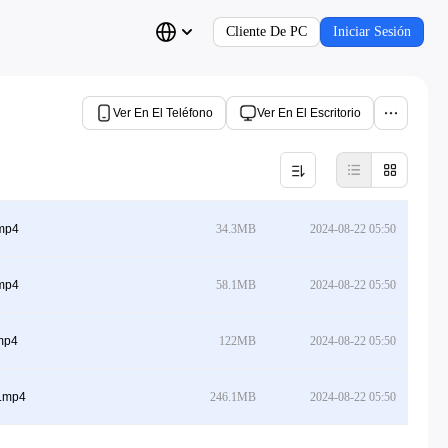
Cliente De PC
Iniciar Sesión
Ver En El Teléfono
Ver En El Escritorio
.mp4
34.3MB
2024-08-22 05:50
.mp4
58.1MB
2024-08-22 05:50
mp4
122MB
2024-08-22 05:50
].mp4
246.1MB
2024-08-22 05:50