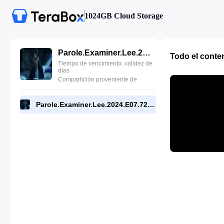
1024GB Cloud Storage
Parole.Examiner.Lee.2024.E07.720p.WEB.[RMC].mp4
Todo el conte
Tiempo de vencimiento: validez de
días
Compartición proveniente de
Parole.Examiner.Lee.2024.E07.720p.WEB.[RMC].mp4