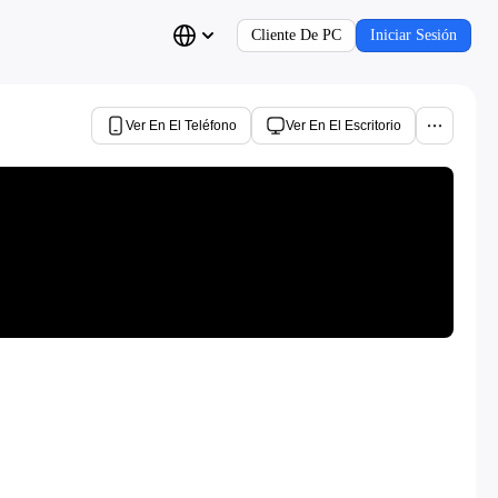
Cliente De PC
Iniciar Sesión
Ver En El Teléfono
Ver En El Escritorio