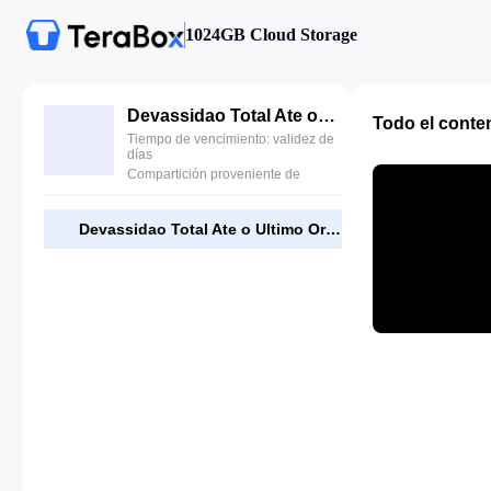
1024GB Cloud Storage
Devassidao Total Ate o Ultimo Orgasmo.avi
Todo el conte
Tiempo de vencimiento: validez de
días
Compartición proveniente de
Devassidao Total Ate o Ultimo Orgasmo.avi