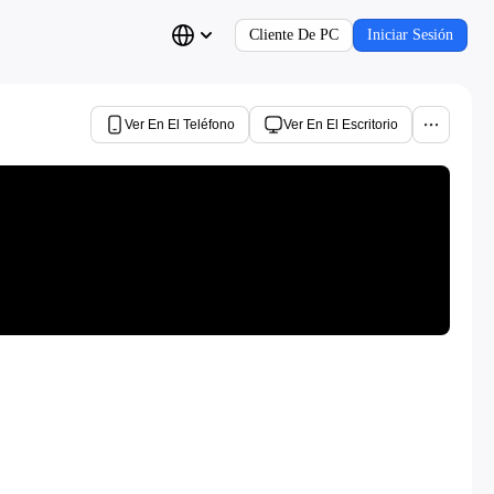
Cliente De PC
Iniciar Sesión
Ver En El Teléfono
Ver En El Escritorio