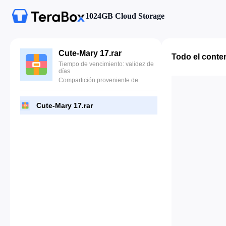
1024GB Cloud Storage
Cute-Mary 17.rar
Todo el conte
Tiempo de vencimiento: validez de
días
Compartición proveniente de
Cute-Mary 17.rar