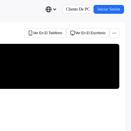
Cliente De PC
Iniciar Sesión
Ver En El Teléfono
Ver En El Escritorio