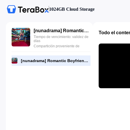
1024GB Cloud Storage
[nunadrama] Romantic Boyfriend Episode 11.480p.mp4
Todo el conte
Tiempo de vencimiento: validez de
días
Compartición proveniente de
[nunadrama] Romantic Boyfriend Episode 11.480p.mp4