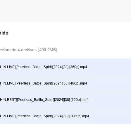
nido
ccionado 4 archivos (409.9MB)
HIN.LIVE][Peerless_Battle_Spirit][2024][38].[360p].mp4
HIN.LIVE][Peerless_Battle_Spirit][2024][38].[480p].mp4
HIN.BEST][Peerless_Battle_Spirit][2024][38].[720p].mp4
HIN.LIVE][Peerless_Battle_Spirit][2024][38].[1080p].mp4