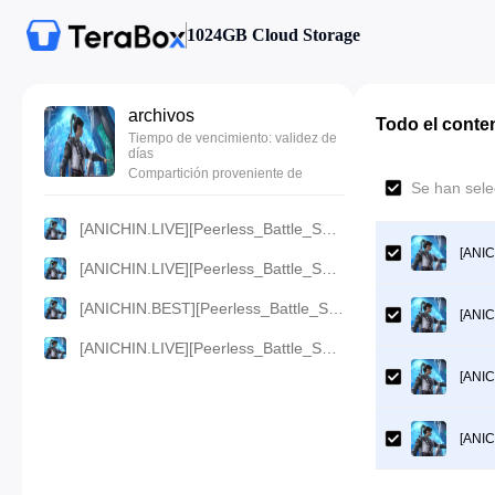
1024GB Cloud Storage
archivos
Todo el conte
Tiempo de vencimiento: validez de
días
Compartición proveniente de
Se han sele
[ANICHIN.LIVE][Peerless_Battle_Spirit][2024][38].[360p].mp4
[ANIC
[ANICHIN.LIVE][Peerless_Battle_Spirit][2024][38].[480p].mp4
[ANICHIN.BEST][Peerless_Battle_Spirit][2024][38].[720p].mp4
[ANIC
[ANICHIN.LIVE][Peerless_Battle_Spirit][2024][38].[1080p].mp4
[ANIC
[ANIC