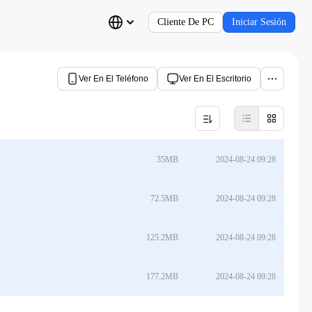
Cliente De PC
Iniciar Sesión
Ver En El Teléfono
Ver En El Escritorio
35MB
2024-08-24 09:28
72.5MB
2024-08-24 09:28
125.2MB
2024-08-24 09:28
177.2MB
2024-08-24 09:28