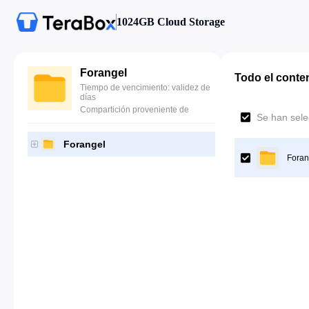
1024GB Cloud Storage
Forangel
Todo el conte
Tiempo de vencimiento: validez de
días
Compartición proveniente de
Se han sele
Forangel
Foran