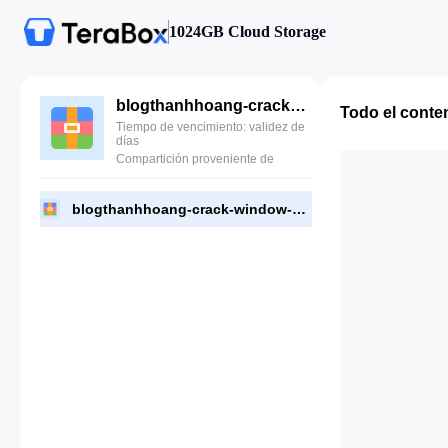
1024GB Cloud Storage
blogthanhhoang-crack-window-office.rar
Todo el conte
Tiempo de vencimiento: validez de
días
Compartición proveniente de
blogthanhhoang-crack-window-office.rar