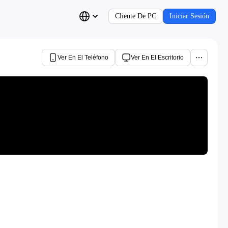
Cliente De PC
Iniciar Sesión
Ver En El Teléfono
Ver En El Escritorio