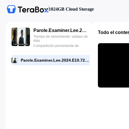
1024GB Cloud Storage
Parole.Examiner.Lee.2024.E10.720p.WEB.[RMC].mp4
Todo el conte
Tiempo de vencimiento: validez de
días
Compartición proveniente de
Parole.Examiner.Lee.2024.E10.720p.WEB.[RMC].mp4