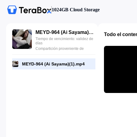
1024GB Cloud Storage
MEYD-964 (Ai Sayama)(1).mp4
Todo el conte
Tiempo de vencimiento: validez de
días
Compartición proveniente de
MEYD-964 (Ai Sayama)(1).mp4