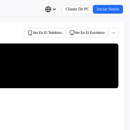
Cliente De PC
Iniciar Sesión
Ver En El Teléfono
Ver En El Escritorio