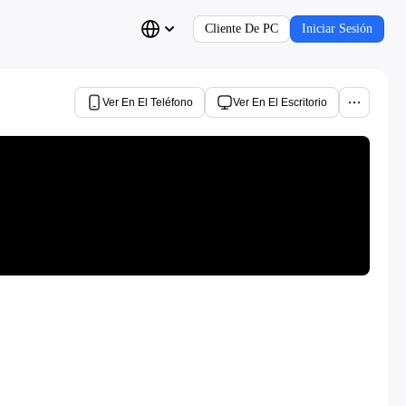
Cliente De PC
Iniciar Sesión
Ver En El Teléfono
Ver En El Escritorio