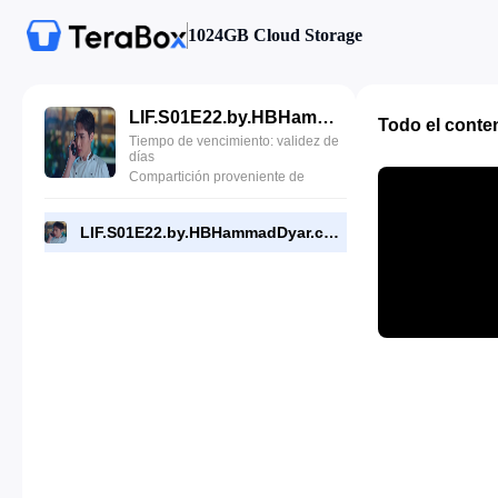
1024GB Cloud Storage
LIF.S01E22.by.HBHammadDyar.com.mp4
Todo el conte
Tiempo de vencimiento: validez de
días
Compartición proveniente de
LIF.S01E22.by.HBHammadDyar.com.mp4