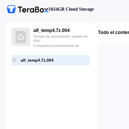
1024GB Cloud Storage
alf_temp4.7z.004
Todo el conte
Tiempo de vencimiento: validez de
días
Compartición proveniente de
alf_temp4.7z.004