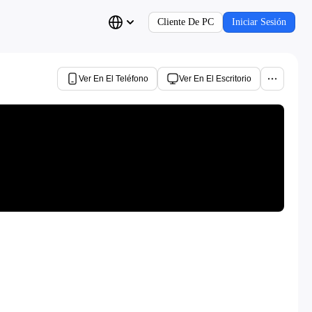
Cliente De PC
Iniciar Sesión
Ver En El Teléfono
Ver En El Escritorio