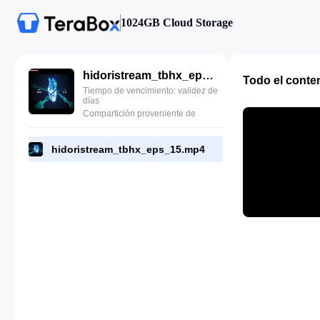
1024GB Cloud Storage
hidoristream_tbhx_eps_15.mp4
Todo el conte
Tiempo de vencimiento: validez de
días
Compartición proveniente de
hidoristream_tbhx_eps_15.mp4